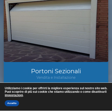
Portoni Sezionali
Vendita e Installazione
I
portoni sezionali
nascono per soddisfare
Utilizziamo i cookie per offrirti la migliore esperienza sul nostro sito web.
Puoi scoprire di più sui cookie che stiamo utilizzando o come disattivarli
particolari esigenze di chiusura, dove viene
impostazioni
.
richiesto un buon isolamento termico e si ha a
Accetto
disposizione poco spazio per installare una tipica