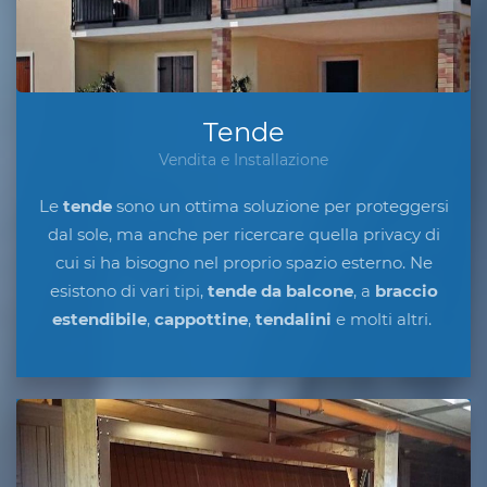
Tende
Vendita e Installazione
Le
tende
sono un ottima soluzione per proteggersi
dal sole, ma anche per ricercare quella privacy di
cui si ha bisogno nel proprio spazio esterno. Ne
esistono di vari tipi,
tende da balcone
, a
braccio
estendibile
,
cappottine
,
tendalini
e molti altri.