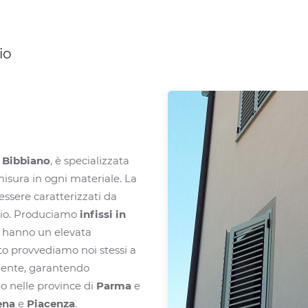
io
a
Bibbiano
, è specializzata
misura in ogni materiale. La
i essere caratterizzati da
gio. Produciamo
infissi in
ssi hanno un elevata
nto provvediamo noi stessi a
cliente, garantendo
o nelle province di
Parma
e
ena
e
Piacenza
.